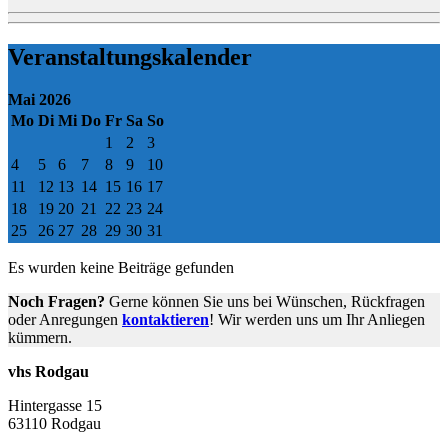
Veranstaltungskalender
Mai 2026
Mo
Di
Mi
Do
Fr
Sa
So
1
2
3
4
5
6
7
8
9
10
11
12
13
14
15
16
17
18
19
20
21
22
23
24
25
26
27
28
29
30
31
Es wurden keine Beiträge gefunden
Noch Fragen?
Gerne können Sie uns bei Wünschen, Rückfragen
oder Anregungen
kontaktieren
! Wir werden uns um Ihr Anliegen
kümmern.
vhs Rodgau
Hintergasse 15
63110 Rodgau