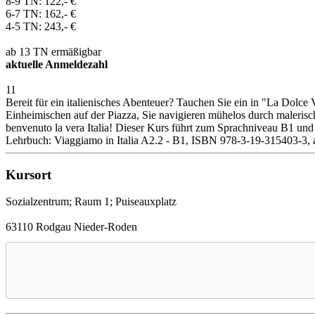
8-9 TN: 122,- €
6-7 TN: 162,- €
4-5 TN: 243,- €
ab 13 TN ermäßigbar
aktuelle Anmeldezahl
11
Bereit für ein italienisches Abenteuer? Tauchen Sie ein in "La Dolce Vi
Einheimischen auf der Piazza, Sie navigieren mühelos durch malerisch
benvenuto la vera Italia! Dieser Kurs führt zum Sprachniveau B1 und 
Lehrbuch: Viaggiamo in Italia A2.2 - B1, ISBN 978-3-19-315403-3, 
Kursort
Sozialzentrum; Raum 1; Puiseauxplatz
63110 Rodgau Nieder-Roden