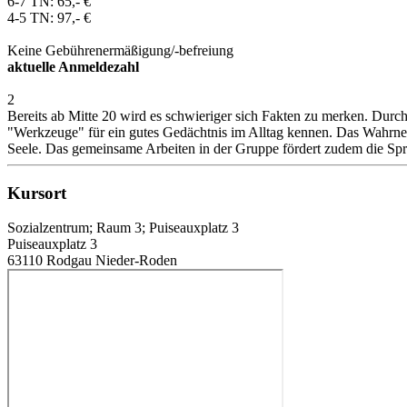
6-7 TN: 65,- €
4-5 TN: 97,- €
Keine Gebührenermäßigung/-befreiung
aktuelle Anmeldezahl
2
Bereits ab Mitte 20 wird es schwieriger sich Fakten zu merken. Durc
"Werkzeuge" für ein gutes Gedächtnis im Alltag kennen. Das Wahrneh
Seele. Das gemeinsame Arbeiten in der Gruppe fördert zudem die Spra
Kursort
Sozialzentrum; Raum 3; Puiseauxplatz 3
Puiseauxplatz 3
63110 Rodgau Nieder-Roden