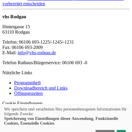
vorbereitet entscheiden
vhs Rodgau
Hintergasse 15
63110 Rodgau
Telefon: 06106 693-1225/-1245/-1231
Fax: 06106 693-2009
E-Mail:
info@vhs-rodgau.de
Telefon Rathaus/Bürgerservice: 06106 693 -0
Nützliche Links
Programmheft
Downloadbereich und Links
Öffnungszeiten
Cookie Einstellungen
© 2026 Kubus Software GmbH
Wir speichern und verarbeiten Ihre personenbezogenen Informationen für
folgende Zwecke:
Impressum
Speicherung von Einstellungen dieser Anwendung, Funktionelle
Cookies, Essenzielle Cookies.
Teilnahmebedingungen
Widerruf