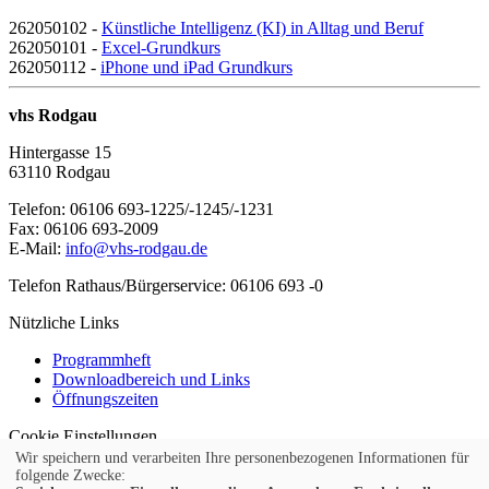
262050102 -
Künstliche Intelligenz (KI) in Alltag und Beruf
262050101 -
Excel-Grundkurs
262050112 -
iPhone und iPad Grundkurs
vhs Rodgau
Hintergasse 15
63110 Rodgau
Telefon: 06106 693-1225/-1245/-1231
Fax: 06106 693-2009
E-Mail:
info@vhs-rodgau.de
Telefon Rathaus/Bürgerservice: 06106 693 -0
Nützliche Links
Programmheft
Downloadbereich und Links
Öffnungszeiten
Cookie Einstellungen
© 2026 Kubus Software GmbH
Wir speichern und verarbeiten Ihre personenbezogenen Informationen für
folgende Zwecke: