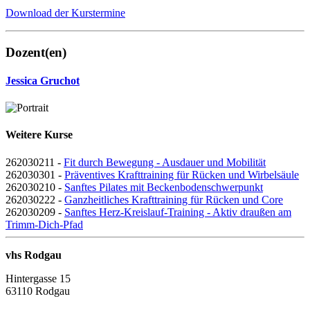
Download der Kurstermine
Dozent(en)
Jessica Gruchot
Weitere Kurse
262030211 -
Fit durch Bewegung - Ausdauer und Mobilität
262030301 -
Präventives Krafttraining für Rücken und Wirbelsäule
262030210 -
Sanftes Pilates mit Beckenbodenschwerpunkt
262030222 -
Ganzheitliches Krafttraining für Rücken und Core
262030209 -
Sanftes Herz-Kreislauf-Training - Aktiv draußen am
Trimm-Dich-Pfad
vhs Rodgau
Hintergasse 15
63110 Rodgau