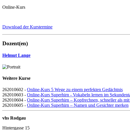
Online-Kurs
Download der Kurstermine
Dozent(en)
Helmut Lange
Weitere Kurse
262010602 -
Online-Kurs 5 Wege zu einem perfekten Gedächtnis
262010603 -
Online-Kurs Superhirn - Vokabeln lernen im Sekundent
262010604 -
Online-Kurs Superhirn – Kopfrechnen, schneller als mi
262010605 -
Online-Kurs Superhirn – Namen und Gesichter merken
vhs Rodgau
Hintergasse 15