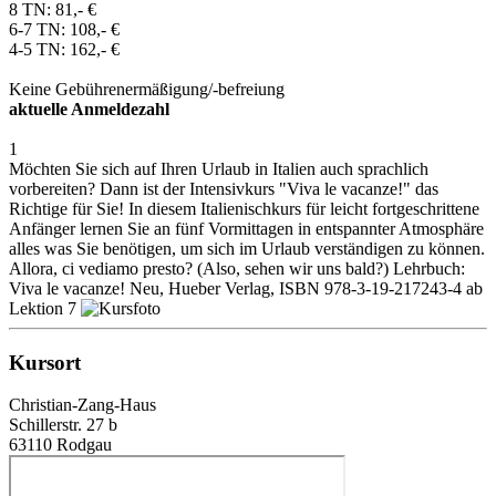
8 TN: 81,- €
6-7 TN: 108,- €
4-5 TN: 162,- €
Keine Gebührenermäßigung/-befreiung
aktuelle Anmeldezahl
1
Möchten Sie sich auf Ihren Urlaub in Italien auch sprachlich
vorbereiten? Dann ist der Intensivkurs "Viva le vacanze!" das
Richtige für Sie! In diesem Italienischkurs für leicht fortgeschrittene
Anfänger lernen Sie an fünf Vormittagen in entspannter Atmosphäre
alles was Sie benötigen, um sich im Urlaub verständigen zu können.
Allora, ci vediamo presto? (Also, sehen wir uns bald?) Lehrbuch:
Viva le vacanze! Neu, Hueber Verlag, ISBN 978-3-19-217243-4 ab
Lektion 7
Kursort
Christian-Zang-Haus
Schillerstr. 27 b
63110 Rodgau