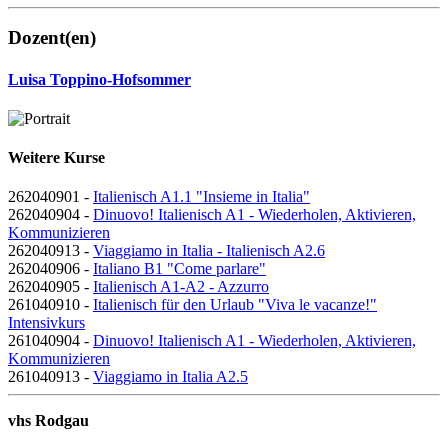
Dozent(en)
Luisa Toppino-Hofsommer
Weitere Kurse
262040901 -
Italienisch A1.1 "Insieme in Italia"
262040904 -
Dinuovo! Italienisch A1 - Wiederholen, Aktivieren,
Kommunizieren
262040913 -
Viaggiamo in Italia - Italienisch A2.6
262040906 -
Italiano B1 "Come parlare"
262040905 -
Italienisch A1-A2 - Azzurro
261040910 -
Italienisch für den Urlaub "Viva le vacanze!"
Intensivkurs
261040904 -
Dinuovo! Italienisch A1 - Wiederholen, Aktivieren,
Kommunizieren
261040913 -
Viaggiamo in Italia A2.5
vhs Rodgau