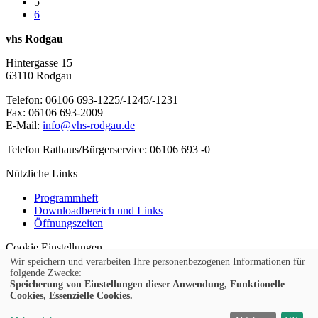
5
6
vhs Rodgau
Hintergasse 15
63110 Rodgau
Telefon: 06106 693-1225/-1245/-1231
Fax: 06106 693-2009
E-Mail:
info@vhs-rodgau.de
Telefon Rathaus/Bürgerservice: 06106 693 -0
Nützliche Links
Programmheft
Downloadbereich und Links
Öffnungszeiten
Cookie Einstellungen
© 2026 Kubus Software GmbH
Wir speichern und verarbeiten Ihre personenbezogenen Informationen für
folgende Zwecke:
Impressum
Speicherung von Einstellungen dieser Anwendung, Funktionelle
Cookies, Essenzielle Cookies.
Teilnahmebedingungen
Widerruf