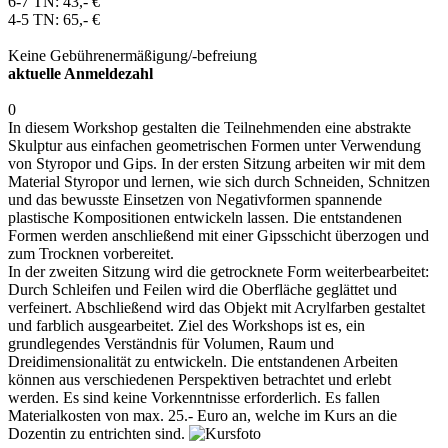
6-7 TN: 43,- €
4-5 TN: 65,- €
Keine Gebührenermäßigung/-befreiung
aktuelle Anmeldezahl
0
In diesem Workshop gestalten die Teilnehmenden eine abstrakte
Skulptur aus einfachen geometrischen Formen unter Verwendung
von Styropor und Gips. In der ersten Sitzung arbeiten wir mit dem
Material Styropor und lernen, wie sich durch Schneiden, Schnitzen
und das bewusste Einsetzen von Negativformen spannende
plastische Kompositionen entwickeln lassen. Die entstandenen
Formen werden anschließend mit einer Gipsschicht überzogen und
zum Trocknen vorbereitet.
In der zweiten Sitzung wird die getrocknete Form weiterbearbeitet:
Durch Schleifen und Feilen wird die Oberfläche geglättet und
verfeinert. Abschließend wird das Objekt mit Acrylfarben gestaltet
und farblich ausgearbeitet. Ziel des Workshops ist es, ein
grundlegendes Verständnis für Volumen, Raum und
Dreidimensionalität zu entwickeln. Die entstandenen Arbeiten
können aus verschiedenen Perspektiven betrachtet und erlebt
werden. Es sind keine Vorkenntnisse erforderlich. Es fallen
Materialkosten von max. 25.- Euro an, welche im Kurs an die
Dozentin zu entrichten sind.