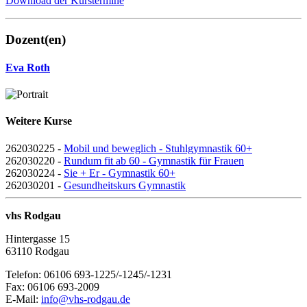
Download der Kurstermine
Dozent(en)
Eva Roth
Weitere Kurse
262030225 -
Mobil und beweglich - Stuhlgymnastik 60+
262030220 -
Rundum fit ab 60 - Gymnastik für Frauen
262030224 -
Sie + Er - Gymnastik 60+
262030201 -
Gesundheitskurs Gymnastik
vhs Rodgau
Hintergasse 15
63110 Rodgau
Telefon: 06106 693-1225/-1245/-1231
Fax: 06106 693-2009
E-Mail:
info@vhs-rodgau.de