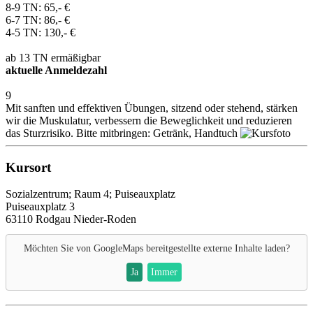
8-9 TN: 65,- €
6-7 TN: 86,- €
4-5 TN: 130,- €
ab 13 TN ermäßigbar
aktuelle Anmeldezahl
9
Mit sanften und effektiven Übungen, sitzend oder stehend, stärken
wir die Muskulatur, verbessern die Beweglichkeit und reduzieren
das Sturzrisiko. Bitte mitbringen: Getränk, Handtuch
Kursort
Sozialzentrum; Raum 4; Puiseauxplatz
Puiseauxplatz 3
63110 Rodgau Nieder-Roden
Möchten Sie von
GoogleMaps
bereitgestellte externe Inhalte laden?
Ja
Immer