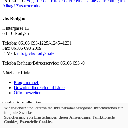
261030129 -
Yoga für den Rücken - Für eine stabile Aufrichtung im
Alltag! Zusatztermine
vhs Rodgau
Hintergasse 15
63110 Rodgau
Telefon: 06106 693-1225/-1245/-1231
Fax: 06106 693-2009
E-Mail:
info@vhs-rodgau.de
Telefon Rathaus/Bürgerservice: 06106 693 -0
Nützliche Links
Programmheft
Downloadbereich und Links
Öffnungszeiten
Cookie Einstellungen
© 2026 Kubus Software GmbH
Wir speichern und verarbeiten Ihre personenbezogenen Informationen für
folgende Zwecke:
Impressum
Speicherung von Einstellungen dieser Anwendung, Funktionelle
Cookies, Essenzielle Cookies.
Teilnahmebedingungen
Widerruf