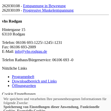
262030108 -
Entspannung in Bewegung
262030109 -
Progressive Muskelentspannung
vhs Rodgau
Hintergasse 15
63110 Rodgau
Telefon: 06106 693-1225/-1245/-1231
Fax: 06106 693-2009
E-Mail:
info@vhs-rodgau.de
Telefon Rathaus/Bürgerservice: 06106 693 -0
Nützliche Links
Programmheft
Downloadbereich und Links
Öffnungszeiten
Cookie Einstellungen
© 2026 Kubus Software GmbH
Wir speichern und verarbeiten Ihre personenbezogenen Informationen für
folgende Zwecke:
Impressum
Speicherung von Einstellungen dieser Anwendung, Funktionelle
Cookies, Essenzielle Cookies.