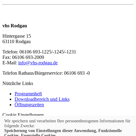
vhs Rodgau
Hintergasse 15
63110 Rodgau
Telefon: 06106 693-1225/-1245/-1231
Fax: 06106 693-2009
E-Mail:
info@vhs-rodgau.de
Telefon Rathaus/Bürgerservice: 06106 693 -0
Nützliche Links
Programmheft
Downloadbereich und Links
Öffnungszeiten
Cookie Einstellungen
© 2026 Kubus Software GmbH
Wir speichern und verarbeiten Ihre personenbezogenen Informationen für
folgende Zwecke:
Impressum
Speicherung von Einstellungen dieser Anwendung, Funktionelle
Cookies, Essenzielle Cookies.